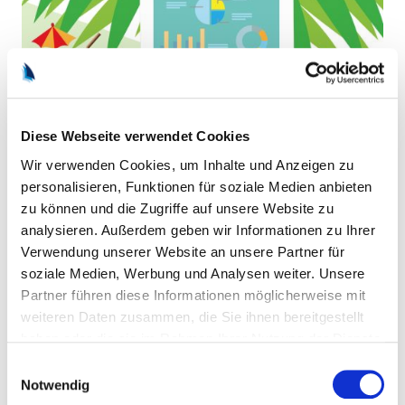
Diese Webseite verwendet Cookies
Wir verwenden Cookies, um Inhalte und Anzeigen zu
8. Juli 2025
personalisieren, Funktionen für soziale Medien anbieten
Flexibilität sichert Zukunft
zu können und die Zugriffe auf unsere Website zu
analysieren. Außerdem geben wir Informationen zu Ihrer
Der Arbeitsplatz im Wandel: Ein Mix aus Anwesenheit im Betrieb
Verwendung unserer Website an unsere Partner für
und Homeoffice hat sich in den meisten Unternehmen etabliert.
soziale Medien, Werbung und Analysen weiter. Unsere
Beliebt ist auch Workation im Ausland, hier gibt es jedoch
Partner führen diese Informationen möglicherweise mit
rechtlich einiges zu beachten. Und auch in der Produktion soll es
weiteren Daten zusammen, die Sie ihnen bereitgestellt
flexibler zugehen, zumindest bei der Arbeitszeit gibt es hier
haben oder die sie im Rahmen Ihrer Nutzung der Dienste
Spielräume.
gesammelt haben.
Einwilligungsauswahl
Home Office
Unternehmen
Notwendig