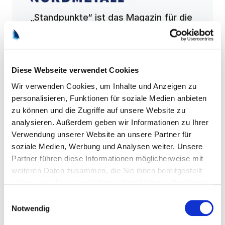
„Standpunkte“ ist das Magazin für die
Entscheiderinnen und Entscheider der
norddeutschen Metall- und
Elektroindustrie. NORDMETALL bietet
Diese Webseite verwendet Cookies
seinen Mitgliedern, aber auch
Vertreterinnen und Vertretern aus
Wir verwenden Cookies, um Inhalte und Anzeigen zu
Politik und Gesellschaft spannende
personalisieren, Funktionen für soziale Medien anbieten
zu können und die Zugriffe auf unsere Website zu
Reportagen, besondere Portraits und
analysieren. Außerdem geben wir Informationen zu Ihrer
nützliche Informationen.
Verwendung unserer Website an unsere Partner für
soziale Medien, Werbung und Analysen weiter. Unsere
Partner führen diese Informationen möglicherweise mit
weiteren Daten zusammen, die Sie ihnen bereitgestellt
haben oder die sie im Rahmen Ihrer Nutzung der Dienste
gesammelt haben.
Einwilligungsauswahl
Notwendig
Unsere Podcasts: