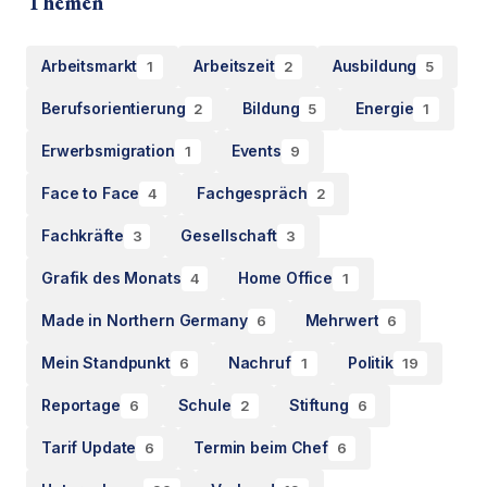
Themen
Arbeitsmarkt
Arbeitszeit
Ausbildung
1
2
5
Berufsorientierung
Bildung
Energie
2
5
1
Erwerbsmigration
Events
1
9
Face to Face
Fachgespräch
4
2
Fachkräfte
Gesellschaft
3
3
Grafik des Monats
Home Office
4
1
Made in Northern Germany
Mehrwert
6
6
Mein Standpunkt
Nachruf
Politik
6
1
19
Reportage
Schule
Stiftung
6
2
6
Tarif Update
Termin beim Chef
6
6