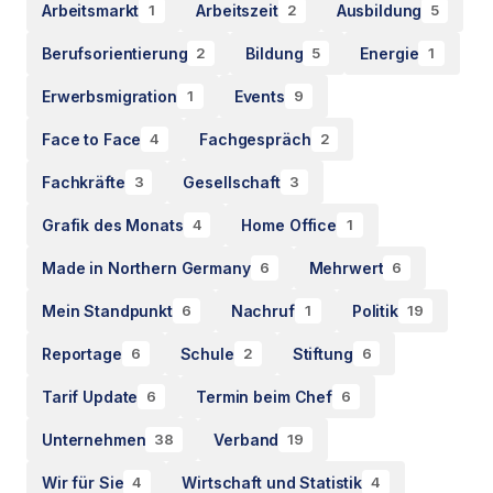
Arbeitsmarkt
Arbeitszeit
Ausbildung
1
2
5
Berufsorientierung
Bildung
Energie
2
5
1
Erwerbsmigration
Events
1
9
Face to Face
Fachgespräch
4
2
Fachkräfte
Gesellschaft
3
3
Grafik des Monats
Home Office
4
1
Made in Northern Germany
Mehrwert
6
6
Mein Standpunkt
Nachruf
Politik
6
1
19
Reportage
Schule
Stiftung
6
2
6
Tarif Update
Termin beim Chef
6
6
Unternehmen
Verband
38
19
Wir für Sie
Wirtschaft und Statistik
4
4