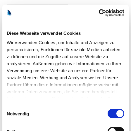
Mein Standpunkt
Politik
Diese Webseite verwendet Cookies
Wir verwenden Cookies, um Inhalte und Anzeigen zu
personalisieren, Funktionen für soziale Medien anbieten
zu können und die Zugriffe auf unsere Website zu
analysieren. Außerdem geben wir Informationen zu Ihrer
Verwendung unserer Website an unsere Partner für
soziale Medien, Werbung und Analysen weiter. Unsere
Partner führen diese Informationen möglicherweise mit
weiteren Daten zusammen, die Sie ihnen bereitgestellt
9. Juli 2026
haben oder die sie im Rahmen Ihrer Nutzung der Dienste
Neue Power
gesammelt haben.
Einwilligungsauswahl
Der Intralogistik-Spezialist STILL setzt auf Lithium-Ionen-
Notwendig
Batterien und hat in Hamburg mit einer eigenen Batterie-
Produktion begonnen.