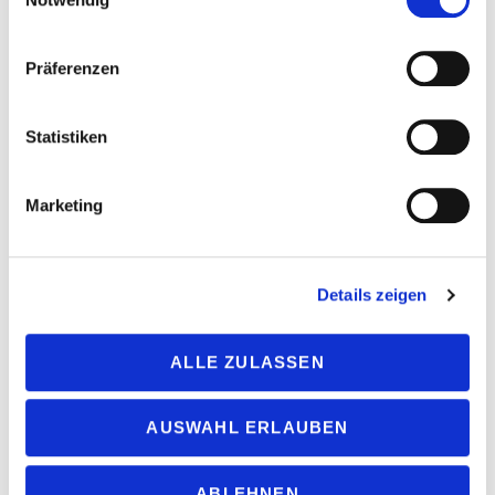
Vom Escapen bis zum Freien Forschen
Präferenzen
Statistiken
Im Dschungel der Zuständigkeiten
Marketing
Details zeigen
Schiffbau mit Perspektive
ALLE ZULASSEN
AUSWAHL ERLAUBEN
Mehrwert Verband –
Prozessoptimierung
ABLEHNEN