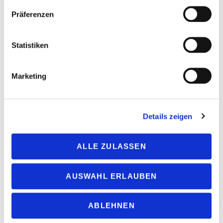
Präferenzen
Statistiken
Marketing
Mein Standpunkt: Kärrnerarbeit
„Kommunikation nicht als Leerstellenverbreitung, sondern als
Details zeigen
Klartext“, Alexander Luckow, „Standpunkte“-Chefredakteur
Mein Standpunkt
Politik
ALLE ZULASSEN
AUSWAHL ERLAUBEN
ABLEHNEN