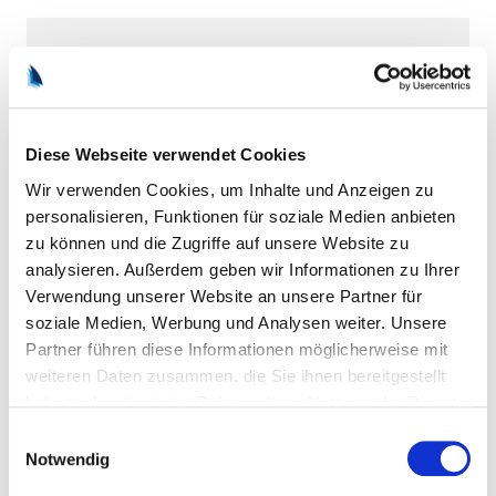
Illustrationen: Adobe Stock (Vadym)
Diese Webseite verwendet Cookies
Jannick Leunert
Wir verwenden Cookies, um Inhalte und Anzeigen zu
Juli 22, 2025
Zuletzt aktualisiert
personalisieren, Funktionen für soziale Medien anbieten
Politik
Stiftung
zu können und die Zugriffe auf unsere Website zu
analysieren. Außerdem geben wir Informationen zu Ihrer
Verwendung unserer Website an unsere Partner für
soziale Medien, Werbung und Analysen weiter. Unsere
Partner führen diese Informationen möglicherweise mit
weiteren Daten zusammen, die Sie ihnen bereitgestellt
Weitere Artikel
haben oder die sie im Rahmen Ihrer Nutzung der Dienste
gesammelt haben.
Einwilligungsauswahl
Notwendig