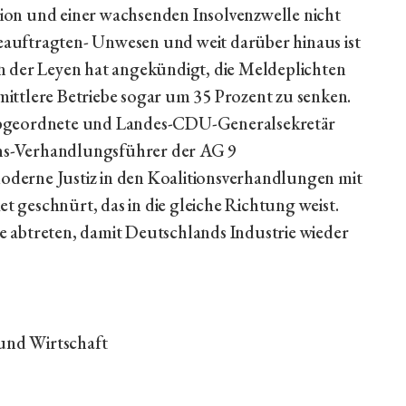
ssion und einer wachsenden Insolvenzwelle nicht
auftragten- Unwesen und weit darüber hinaus ist
n der Leyen hat angekündigt, die Meldeplichten
ittlere Betriebe sogar um 35 Prozent zu senken.
geordnete und Landes-CDU-Generalsekretär
ions-Verhandlungsführer der AG 9
derne Justiz in den Koalitionsverhandlungen mit
geschnürt, das in die gleiche Richtung weist.
lte abtreten, damit Deutschlands Industrie wieder
und Wirtschaft