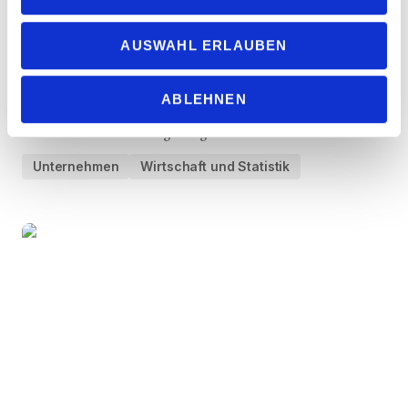
Reformen jetzt – damit Industrie
Zukunft hat
AUSWAHL ERLAUBEN
Die Frühjahrs-Konjunkturumfrage der norddeutschen
Arbeitgeberverbände zeigt: Die Belastungen für Betriebe
ABLEHNEN
nehmen weiter zu. NORDMETALL-Präsident Folkmar Ukena
fordert von der Bundesregierung echte Strukturreformen.
Unternehmen
Wirtschaft und Statistik